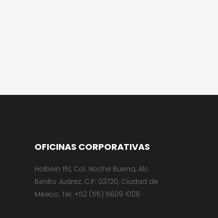
OFICINAS CORPORATIVAS
Holbein 151, Col. Noche Buena, Alc.
Benito Juárez, C.P. 03720, Ciudad de
México. Tel: +52 (55) 5609 1006