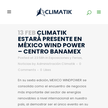
13 FEB
CLIMATIK
ESTARÁ PRESENTE EN
MÉXICO WIND POWER
– CENTRO BANAMEX
Posted at 23:58h
in
Exposiciones y Ferias
,
Noticias
by
Administración Climatik
0
Comments
0
Likes
En su sexta edición, MEXICO WINDPOWER se
consolida como el encuentro de negocios
más importante del sector de energías
renovables a nivel internacional en nuestro
país, al demostrar ser el único evento en su