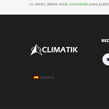
Lo siento, debes estar
conectado
para publi
RE
Español