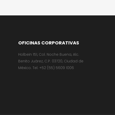
OFICINAS CORPORATIVAS
Holbein 151, Col. Noche Buena, Alc.
Benito Juárez, C.P. 03720, Ciudad de
México. Tel: +52 (55) 5609 1006