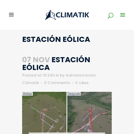
ESTACIÓN EÓLICA
07 NOV
ESTACIÓN
EÓLICA
Posted at 19:24h
in
by
Administración
Climatik
0 Comments
0
Likes